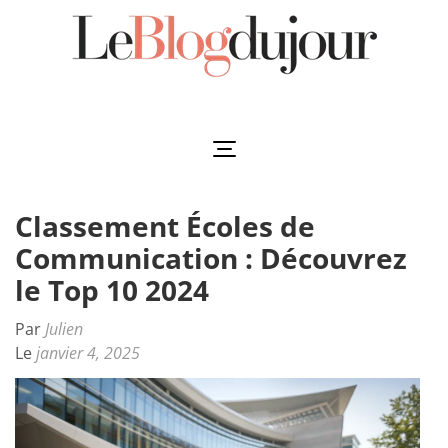
Aller
au
contenu
(Pressez
Leblogdujour
L'essentiel à votre porté
Entrée)
Classement Écoles de
Communication : Découvrez
le Top 10 2024
Par
Julien
Le
janvier 4, 2025