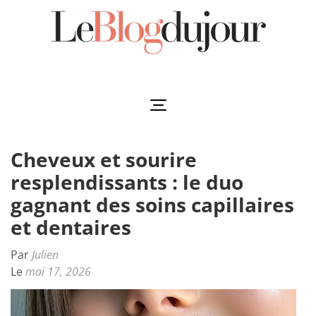
Aller
au
contenu
(Pressez
Leblogdujour
L'essentiel à votre porté
Entrée)
Cheveux et sourire
resplendissants : le duo
gagnant des soins capillaires
et dentaires
Par
Julien
Le
mai 17, 2026