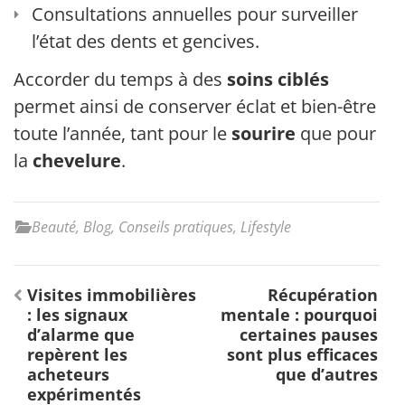
Consultations annuelles pour surveiller
l’état des dents et gencives.
Accorder du temps à des
soins ciblés
permet ainsi de conserver éclat et bien-être
toute l’année, tant pour le
sourire
que pour
la
chevelure
.
Beauté
,
Blog
,
Conseils pratiques
,
Lifestyle
Navigation
Visites immobilières
Récupération
de
: les signaux
mentale : pourquoi
l’article
d’alarme que
certaines pauses
repèrent les
sont plus efficaces
acheteurs
que d’autres
expérimentés