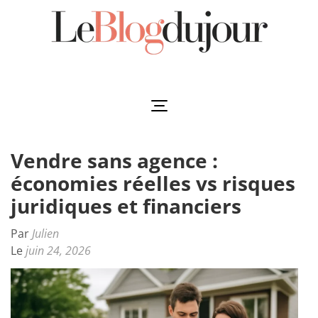
Aller
au
contenu
(Pressez
Leblogdujour
L'essentiel à votre porté
Entrée)
Vendre sans agence :
économies réelles vs risques
juridiques et financiers
Par
Julien
Le
juin 24, 2026