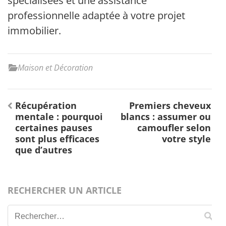
spécialisées et une assistance
professionnelle adaptée à votre projet
immobilier.
Maison et Décoration
Navigation
Récupération
Premiers cheveux
de
mentale : pourquoi
blancs : assumer ou
l’article
certaines pauses
camoufler selon
sont plus efficaces
votre style
que d’autres
RECHERCHER UN ARTICLE
Rechercher :