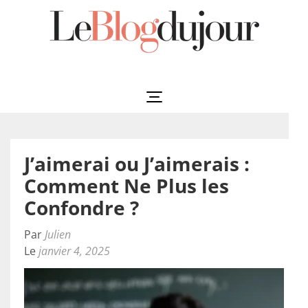
Aller
au
contenu
(Pressez
Leblogdujour
L'essentiel à votre porté
Entrée)
J’aimerai ou J’aimerais :
Comment Ne Plus les
Confondre ?
Par
Julien
Le
janvier 4, 2025