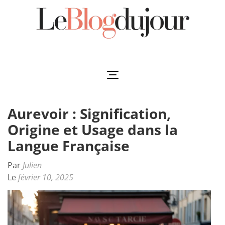
Aller
au
contenu
(Pressez
Leblogdujour
L'essentiel à votre porté
Entrée)
Aurevoir : Signification,
Origine et Usage dans la
Langue Française
Par
Julien
Le
février 10, 2025