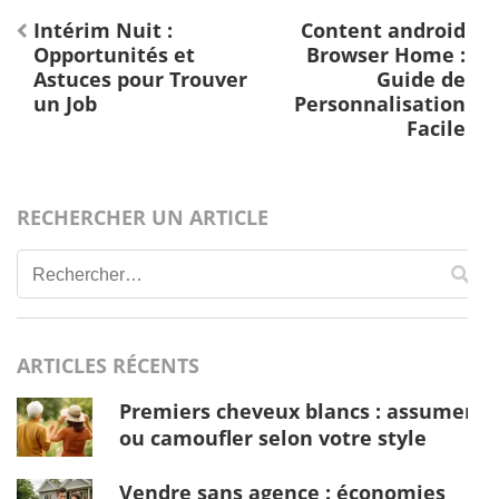
Navigation
Intérim Nuit :
Content android
de
Opportunités et
Browser Home :
l’article
Astuces pour Trouver
Guide de
un Job
Personnalisation
Facile
RECHERCHER UN ARTICLE
Rechercher :
ARTICLES RÉCENTS
Premiers cheveux blancs : assumer
ou camoufler selon votre style
Vendre sans agence : économies