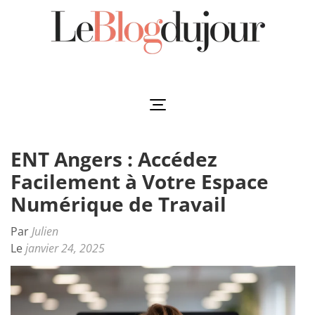
Aller
au
contenu
(Pressez
Leblogdujour
L'essentiel à votre porté
Entrée)
ENT Angers : Accédez
Facilement à Votre Espace
Numérique de Travail
Par
Julien
Le
janvier 24, 2025