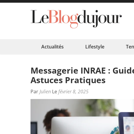
Aller
au
contenu
Le
L'ess
(Pressez
Entrée)
Actualités
Lifestyle
Te
Messagerie INRAE : Guide
Astuces Pratiques
Par
Julien
Le
février 8, 2025