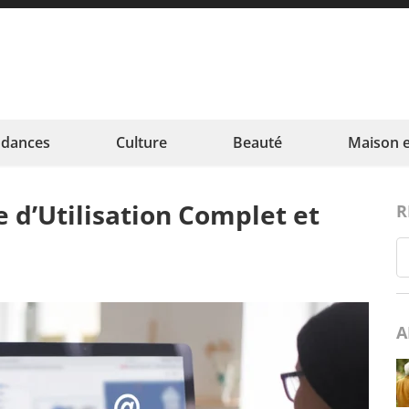
blogdujour
entiel à votre porté
ndances
Culture
Beauté
Maison e
 d’Utilisation Complet et
R
A