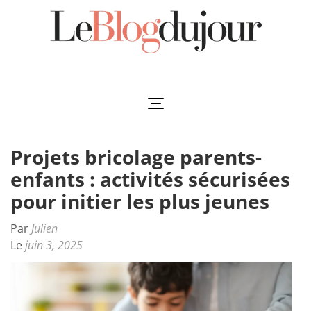
Aller
au
contenu
(Pressez
Leblogdujour
L'essentiel à votre porté
Entrée)
Projets bricolage parents-
enfants : activités sécurisées
pour initier les plus jeunes
Par
Julien
Le
juin 3, 2025