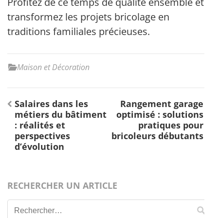
Profitez de ce temps de qualité ensemble et
transformez les projets bricolage en
traditions familiales précieuses.
Maison et Décoration
Navigation
Salaires dans les
Rangement garage
de
métiers du bâtiment
optimisé : solutions
l’article
: réalités et
pratiques pour
perspectives
bricoleurs débutants
d’évolution
RECHERCHER UN ARTICLE
Rechercher :